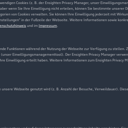
twendigen Cookies (z. B. der Ensighten Privacy Manager, unser Einwilligungsma
Karriere
 aber wenn Sie Ihre Einwilligung nicht erteilen, können Sie bestimmte unserer 
orien von Cookies verwalten. Sie können Ihre Einwilligung jederzeit mit Wirku
Investor Relations
-Einstellungen" in der Fußzeile der Webseite. Weitere Informationen sowie ko
enschutzhinweis
und im
Impressum
.
Presse & Media Center
Datenschutz
Audi erleben
de Funktionen während der Nutzung der Webseite zur Verfügung zu stellen. Zu
 (unser Einwilligungsmanagementtool). Der Ensighten Privacy Manager verwen
Newsletter
ihre Einwilligung erteilt haben. Weitere Informationen zum Ensighten Privacy 
unsere Webseite genutzt wird (z. B. Anzahl der Besuche, Verweildauer). Dies