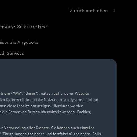
Zurück nach oben
ervice & Zubehör
aisonale Angebote
di Services
arantie
di digital services
yAudi
nern ("Wir", "Unser"), nutzen auf unserer Website
 den Datenverkehr und die Nutzung zu analysieren und auf
hnen diese Inhalte anzuzeigen. Hierdurch werden
die Server von Dritten übermittelt werden. Cookies,
 zur Verwendung aller Dienste. Sie können auch einzelne
f "Einstellungen speichern und fortfahren" speichern. Falls